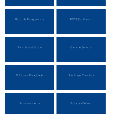
Radar da Transparência
REFIS São Mateus
Portal Acessibilidade
Carta de Serviços
Política de Privacidade
Site: Mapa Completo
Protocolo Interno
Protocolo Externo