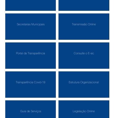
Secretarias Municipais
Transmissão Online
Portal da Transparência
Consulte o E-sic
Transparência Covid-19
Estrutura Organizacional
Guia de Serviços
Legislação Online