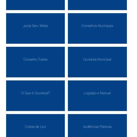
Junta Serv. Militar
Conselhos Municipais
Conselho Tutelar
Ouvidoria Municipal
O Que é Ouvidoria?
Logotipo e Manual
Coleta de Lixo
Audiências Públicas