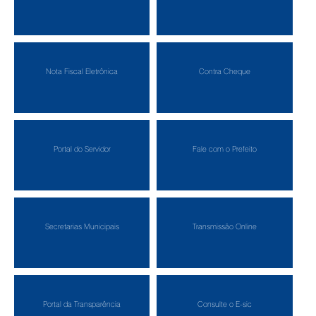
Nota Fiscal Eletrônica
Contra Cheque
Portal do Servidor
Fale com o Prefeito
Secretarias Municipais
Transmissão Online
Portal da Transparência
Consulte o E-sic