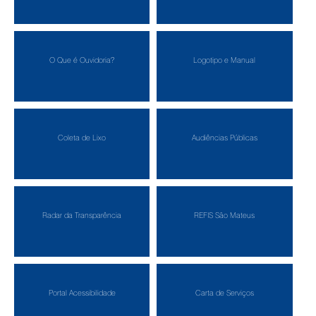
O Que é Ouvidoria?
Logotipo e Manual
Coleta de Lixo
Audiências Públicas
Radar da Transparência
REFIS São Mateus
Portal Acessibilidade
Carta de Serviços