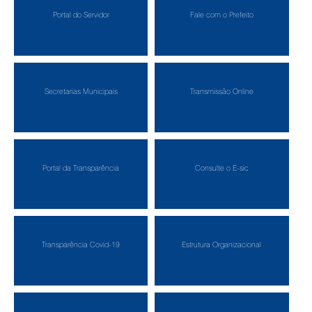
Portal do Servidor
Fale com o Prefeito
Secretarias Municipais
Transmissão Online
Portal da Transparência
Consulte o E-sic
Transparência Covid-19
Estrutura Organizacional