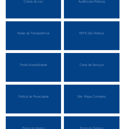
Coleta de Lixo
Audiências Públicas
Radar da Transparência
REFIS São Mateus
Portal Acessibilidade
Carta de Serviços
Política de Privacidade
Site: Mapa Completo
Protocolo Interno
Protocolo Externo