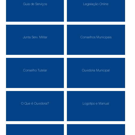
Guia de Serviços
Legislação Online
Junta Serv. Militar
Conselhos Municipais
Conselho Tutelar
Ouvidoria Municipal
O Que é Ouvidoria?
Logotipo e Manual