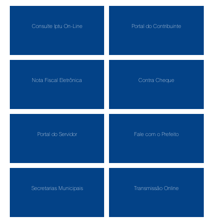
Consulte Iptu On-Line
Portal do Contribuinte
Nota Fiscal Eletrônica
Contra Cheque
Portal do Servidor
Fale com o Prefeito
Secretarias Municipais
Transmissão Online