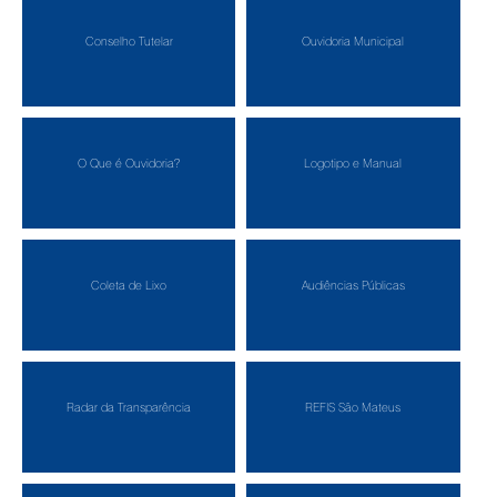
Conselho Tutelar
Ouvidoria Municipal
O Que é Ouvidoria?
Logotipo e Manual
Coleta de Lixo
Audiências Públicas
Radar da Transparência
REFIS São Mateus