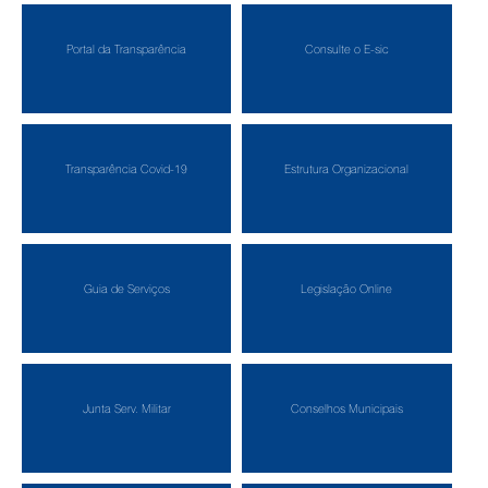
Portal da Transparência
Consulte o E-sic
Transparência Covid-19
Estrutura Organizacional
Guia de Serviços
Legislação Online
Junta Serv. Militar
Conselhos Municipais