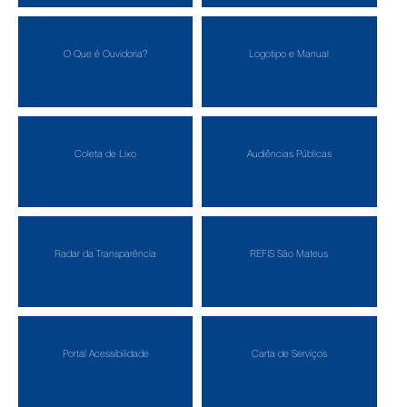
O Que é Ouvidoria?
Logotipo e Manual
Coleta de Lixo
Audiências Públicas
Radar da Transparência
REFIS São Mateus
Portal Acessibilidade
Carta de Serviços