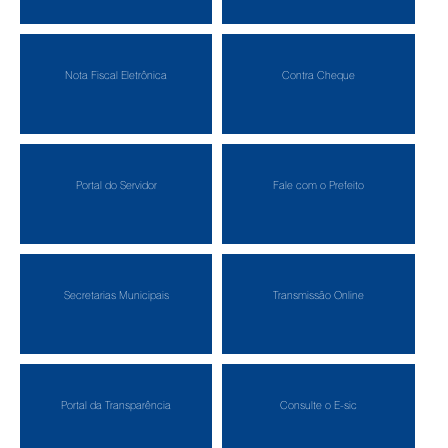
Nota Fiscal Eletrônica
Contra Cheque
Portal do Servidor
Fale com o Prefeito
Secretarias Municipais
Transmissão Online
Portal da Transparência
Consulte o E-sic