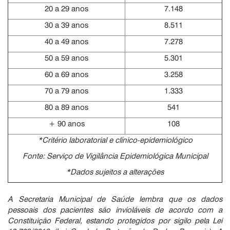
20 a 29 anos
7.148
30 a 39 anos
8.511
40 a 49 anos
7.278
50 a 59 anos
5.301
60 a 69 anos
3.258
70 a 79 anos
1.333
80 a 89 anos
541
+ 90 anos
108
*Critério laboratorial e clínico-epidemiológico
Fonte: Serviço de Vigilância Epidemiológica Municipal
*Dados sujeitos a alterações
A Secretaria Municipal de Saúde lembra que os dados
pessoais dos pacientes são invioláveis de acordo com a
Constituição Federal, estando protegidos por sigilo pela Lei