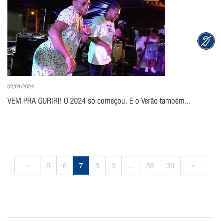
02/01/2024
VEM PRA GURIRI! O 2024 só começou. E o Verão também...
«
5
6
7
8
9
...
38
39
»