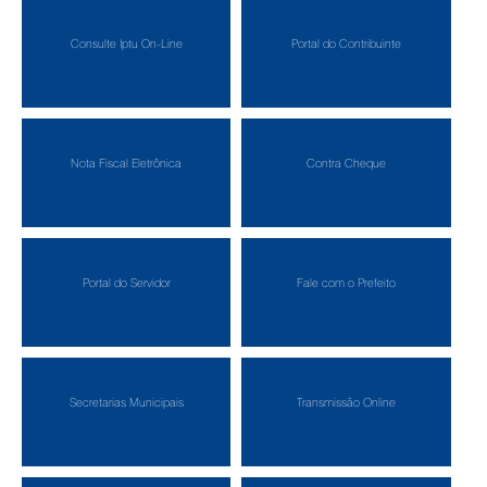
Consulte Iptu On-Line
Portal do Contribuinte
Nota Fiscal Eletrônica
Contra Cheque
Portal do Servidor
Fale com o Prefeito
Secretarias Municipais
Transmissão Online