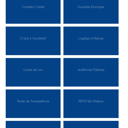
Conselho Tutelar
Ouvidoria Municipal
O Que é Ouvidoria?
Logotipo e Manual
Coleta de Lixo
Audiências Públicas
Radar da Transparência
REFIS São Mateus