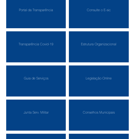
Portal da Transparência
Consulte o E-sic
Transparência Covid-19
Estrutura Organizacional
Guia de Serviços
Legislação Online
Junta Serv. Militar
Conselhos Municipais